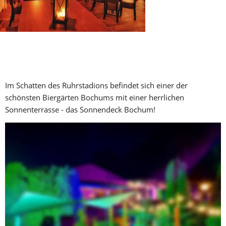
Herzlich Willkommen im 
Sonnendeck!
Im Schatten des Ruhrstadions befindet sich einer der 
schönsten Biergärten Bochums mit einer herrlichen 
Sonnenterrasse - das Sonnendeck Bochum! 
Als klassische Tennisgastronomie des beheimateten THC im 
VfL Bochum gestartet, hat sich das Sonnendeck zu einer 
innenstadtnahen, perfekt erreichbaren, angesagten 
Eventlocation entwickelt.
Moderne Designelemente und klassische Kneipenkultur 
haben im Sonnendeck zueinander gefunden und bieten das 
perfekte Ambiente für Ihre Veranstaltung!