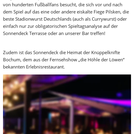
von hunderten Fußballfans besucht, die sich vor und nach 
dem Spiel auf das eine oder andere eiskalte Fiege Pilsken, die 
beste Stadionwurst Deutschlands (auch als Currywurst) oder 
einfach nur zur obligatorischen Spieltagsanalyse auf der 
Sonnendeck Terrasse oder an unserer Bar treffen!
Zudem ist das Sonnendeck die Heimat der Knüppelknifte 
Bochum, dem aus der Fernsehshow „die Höhle der Löwen“ 
bekannten Erlebnisrestaurant. 
Die Knüppelknifte bietet „salonfähiges Stockbrot“ an eigens 
dafür entwickelten Feuertischen auf der Sonnendeck Terrasse 
an. Alle weiteren Infos dazu finden Sie auf: 
www.knueppelknifte-bochum.de