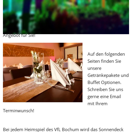
Ob Hochzeiten, Geburtstage, Kommunionen oder 
Konfirmationen, Firmen Incentives, Lesungen, Präsentationen, 
Stammtisch Treffen oder Weihnachtsfeiern - das Sonnendeck 
Team erstellt individuell nach Ihren Wünschen das passende 
Angebot für Sie!
Auf den folgenden 
Seiten finden Sie 
unsere 
Getränkepakete und 
Buffet Optionen. 
Schreiben Sie uns 
gerne eine Email 
mit Ihrem 
Terminwunsch!
Bei jedem Heimspiel des VfL Bochum wird das Sonnendeck 